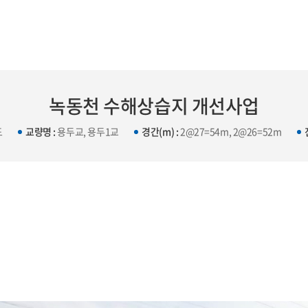
녹동천 수해상습지 개선사업
도
교량명 :
용두교, 용두1교
경간(m) :
2@27=54m, 2@26=52m