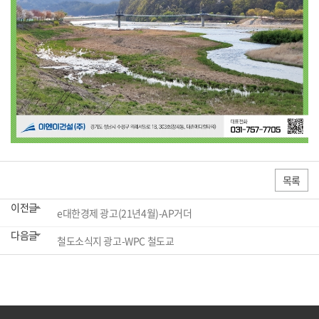
목록
이전글
e대한경제 광고(21년4월)-AP거더
다음글
철도소식지 광고-WPC 철도교