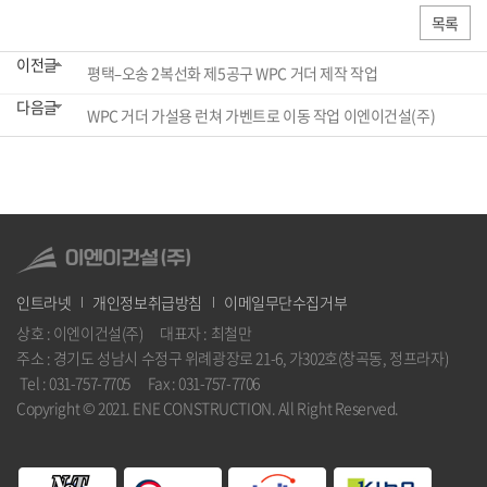
목록
이전글
평택–오송 2복선화 제5공구 WPC 거더 제작 작업
다음글
WPC 거더 가설용 런쳐 가벤트로 이동 작업 이엔이건설(주)
인트라넷
개인정보취급방침
이메일무단수집거부
상호 : 이엔이건설(주) 대표자 : 최철만
주소 : 경기도 성남시 수정구 위례광장로 21-6, 가302호(창곡동, 정프라자)
Tel : 031-757-7705 Fax : 031-757-7706
Copyright © 2021. ENE CONSTRUCTION. All Right Reserved.