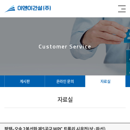
Customer Service
게시판
온라인 문의
자료실
자료실
평택–오송 2복선화 제5공구 WPC 트롤리 시운전(상·하선)