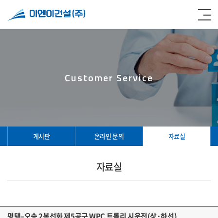
Customer Service
게시판
온라인 문의
자료실
자료실
평택–오송 2복선화 제5공구 WPC 트롤리 시운전(상·하선)