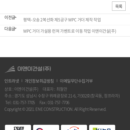
목록
이전글
평택–오송 2복선화 제5공구 WPC 거더 제작 작업
다음글
WPC 거더 가설용 런쳐 가벤트로 이동 작업 이엔이건설(주)
인트라넷
개인정보취급방침
이메일무단수집거부
상호 : 이엔이건설(주) 대표자 : 최철만
주소 : 경기도 성남시 수정구 위례광장로 21-6, 가302호(창곡동, 정프라자)
Tel : 031-757-7705 Fax : 031-757-7706
Copyright © 2021. ENE CONSTRUCTION. All Right Reserved.