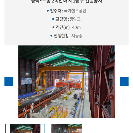
평택~오송 2복선화 제1공구 건설공사
발주처 :
국가철도공단
교량명 :
쌍암교
경간(m) :
40m
진행현황 :
시공중