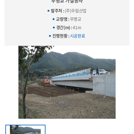
무명교 가설공사
발주처 :
(주)우림산업
교량명 :
무명교
경간(m) :
41m
진행현황 :
시공완료