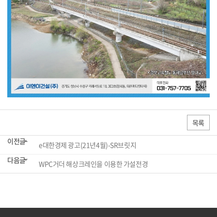
목록
이전글
e대한경제 광고(21년4월)-SR브릿지
다음글
WPC거더 해상크레인을 이용한 가설전경