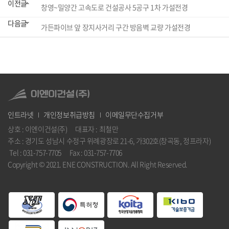
이전글
창영~밀양간 고속도로 건설공사 5공구 1차 가설전경
다음글
가든파이브 앞 장지사거리 구간 방음벽 교량 가설전경
인트라넷
개인정보취급방침
이메일무단수집거부
상호 : 이엔이건설(주) 대표자 : 최철만
주소 : 경기도 성남시 수정구 위례광장로 21-6, 가302호(창곡동, 정프라자)
Tel : 031-757-7705 Fax : 031-757-7706
Copyright © 2021. ENE CONSTRUCTION. All Right Reserved.