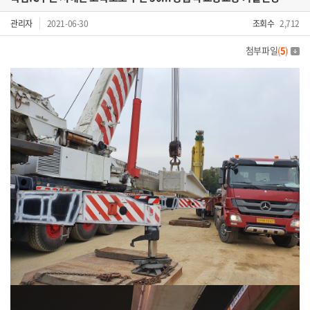
관리자
2021-06-30
조회수
2,712
첨부파일
(
5
)