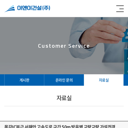
Customer Service
게시판
온라인 문의
자료실
자료실
목감IC부근 서해안 고속도로 구간 50m 방음벽 교량교량 가설전경